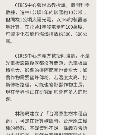
　　CIRES中心張世杰教授說，攤開科學
數據，造林1公頃1年的碳匯約10公噸；
但同樣1公頃太陽光電，以1MW的裝置容
量計算，在花蓮1年發電量約100萬度、
可減少化石燃料燃燒排放約500、600公
噸。
　　CIRES中心孫義方教授則強調，不是
光電板設置後就都沒有問題，光電板面
積愈大、影響的邊際範圍也會愈大；如
農作物需要蜜蜂傳粉，若溫度太高、打
斷傳粉路徑，可能也會影響作物生長，
現在學界也正在研究到底會有多大的影
響。
　　林務局建立了「台灣原生樹木種苗
網」，可是在計算碳匯時，台灣原生樹
種的參數、基礎資料不足。孫義方告訴