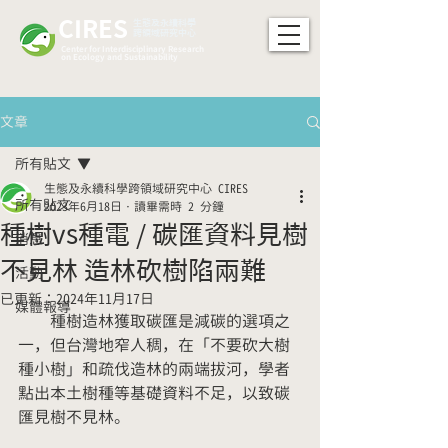
CIRES
​生態及永續科學
跨領域研究中心
Center for Interdisciplinary Research
on Ecology and Sustainability
文章
所有貼文
生態及永續科學跨領域研究中心 CIRES
所有貼文
2023年6月18日
讀畢需時 2 分鐘
種樹vs種電 / 碳匯資料見樹
消息
不見林 造林砍樹陷兩難
活動
已更新：
2024年11月17日
媒體報導
　　種樹造林獲取碳匯是減碳的選項之
一，但台灣地窄人稠，在「不要砍大樹
種小樹」和疏伐造林的兩端拔河，學者
點出本土樹種等基礎資料不足，以致碳
匯見樹不見林。