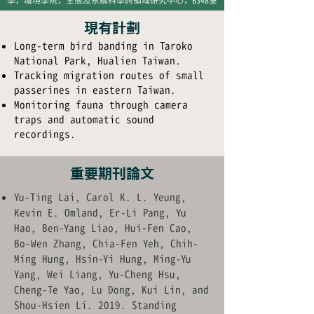
學，環境學院，生態及永續科學跨領域研究中心，B348室
現有計劃
Long-term bird banding in Taroko
National Park, Hualien Taiwan.
Tracking migration routes of small
passerines in eastern Taiwan.
Monitoring fauna through camera
traps and automatic sound
recordings.
​重要期刊論文
Yu-Ting Lai, Carol K. L. Yeung,
Kevin E. Omland, Er-Li Pang, Yu
Hao, Ben-Yang Liao, Hui-Fen Cao,
Bo-Wen Zhang, Chia-Fen Yeh, Chih-
Ming Hung, Hsin-Yi Hung, Ming-Yu
Yang, Wei Liang, Yu-Cheng Hsu,
Cheng-Te Yao, Lu Dong, Kui Lin, and
Shou-Hsien Li. 2019. Standing