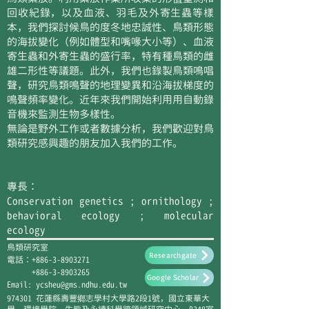
回收紀錄，以及血液、羽毛及外寄生蟲等樣
本，我們探討候鳥的度冬地忠誠性、鳥類形態
的海拔變化（例如體型和嘴喙大小等）、血液
寄生蟲和外寄生蟲的盛行率，特有種鳥類的雌
雄二形性等議題。此外，我們也錄製鳥類鳴唱
聲，研究鳥類鳴聲的地理變異和沿海拔梯度的
鳴聲頻率變化。近年來我們開始利用用自動錄
音機來監測生物多樣性。
無論是野外工作或者數據分析，我們歡迎對鳥
類研究感興趣的朋友加入我們的工作。
專長：
Conservation genetics ; ornithology ;
behavioral ecology ; molecular
ecology
​鳥類研究室
Researchgate
電話：+886-3-8903271
+886-3-8903265
Google Scholar
Email:
ycsheu@gms.ndhu.edu.tw
974301 花蓮縣壽豐鄉志學村大學路2段1號，國立東華大