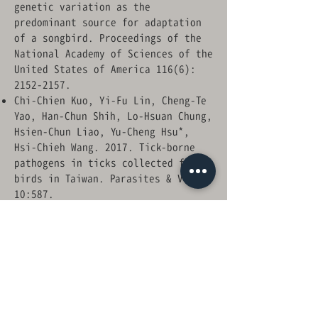
genetic variation as the
predominant source for adaptation
of a songbird. Proceedings of the
National Academy of Sciences of the
United States of America 116(6):
2152-2157
.
Chi-Chien Kuo, Yi-Fu Lin, Cheng-Te
Yao, Han-Chun Shih, Lo-Hsuan Chung,
Hsien-Chun Liao, Yu-Cheng Hsu*,
Hsi-Chieh Wang. 2017. Tick-borne
pathogens in ticks collected from
birds in Taiwan. Parasites & Vector
10:587.
Longwu Wang, Wei Liang, Canchao
Yang, Shun-Jen Cheng, Yu-Cheng Hsu
and Xin Lu 2016. Egg rejection and
clutch phenotype variation in the
plain prinia Prinia inornata.
Journal of Avian Biology 47(6): 788
–794.