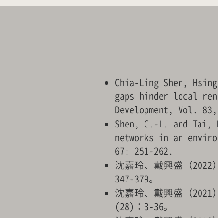
Chia-Ling Shen, Hsin
gaps hinder local ren
Development, Vol. 83,
Shen, C.-L. and Tai, 
networks in an enviro
67: 251-262.
沈嘉玲、戴興盛（202
347-379。
沈嘉玲、戴興盛（202
(28)：3-36。