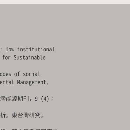
: How institutional
 for Sustainable
odes of social
ental Management,
能源期刊，9 (4)：
分析。東台灣研究，