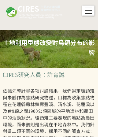
CIRES
​生態及永續科學
跨領域研究中心
Center for Interdisciplinary Research
on Ecology and Sustainability
土地利用型態改變對鳥類分布的影
響
CIRES研究⼈員：許育誠
依據先導計畫各項討論結果，我們選定環頸雉
與朱鸝作為焦點研究物種，目標為收集焦點物
種在花蓮縣鳳林鎮壽豐溪、清水溪、花蓮溪以
及台9線之間1900公頃區域的平地造林和農田
中的活動狀況。環頸雉主要發現的地點為農田
環境，而朱鸝則是出現在平地森林中。我們針
對這二類不同的環境，採用不同的調查方式: