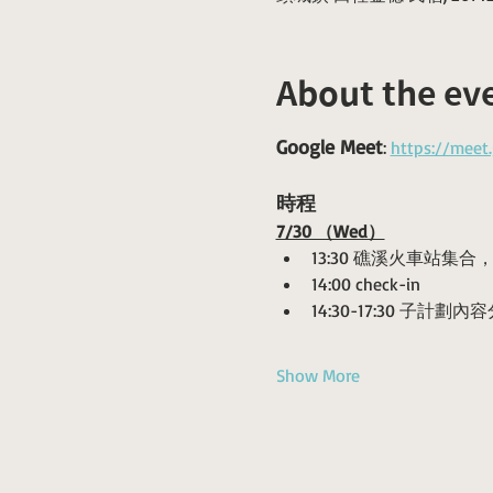
About the ev
Google Meet
: 
https://meet
時程
7/30 （Wed）
13:30 礁溪火車站
14:00 check-in
14:30-17:30 子計劃
Show More