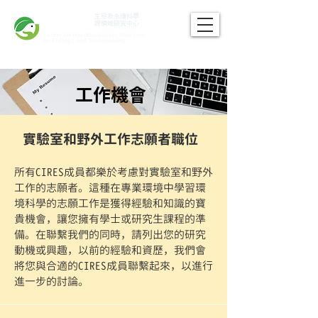
CIRES
​生態及永續科學
跨領域研究中心
Center for Interdisciplinary Research
on Ecology and Sustainability
工作機會
實驗室和野外工作志願者職位
所有CIRES成員都樂於考慮對實驗室和野外
工作的志願者。這種在專業環境中學習環
境科學的志願工作是獲得經驗和知識的寶
貴機會，讓您擁有學士或研究生課程的準
備。在聯繫我們的同時，請列出您的研究
動機或興趣，以前的經驗和資歷，我們會
將您與合適的CIRES成員聯繫起來，以進行
進一步的討論。