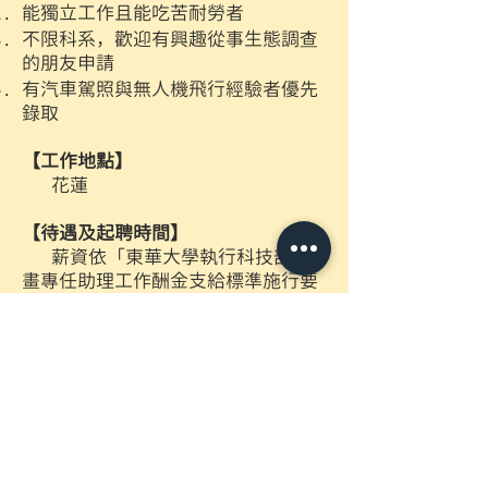
能獨立工作且能吃苦耐勞者
不限科系，歡迎有興趣從事生態調查
的朋友申請
有汽車駕照與無人機飛行經驗者優先
錄取
【工作地點】
花蓮
【待遇及起聘時間】
薪資依「東華大學執行科技部計
畫專任助理工作酬金支給標準施行要
點標準」。113年起學士學位起薪：
35200元，碩士學位起薪：40200元。
聘期至少一年，面試通過即可起聘。
薪資待遇可依經驗、能力及工作表現
調整。
【聯絡方式】
採e-mail收件方式，請寄至