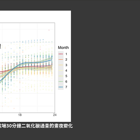
碳
電場30分鐘二氧化碳通量的晝夜變化