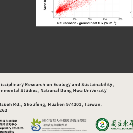
disciplinary Research on Ecology and Sustainability,
ronmental Studies, National Dong Hwa Univer
sity
 Hsueh R
d., Shoufeng, Hualien 974301, Taiwan.
3263