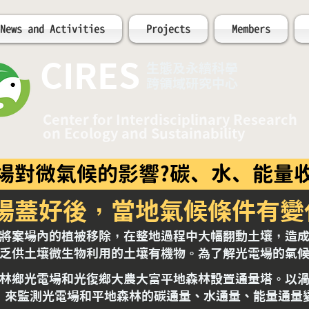
News and Activities
Projects
Members
CIRES
​生態及永續科學
跨領域研究中心
Center for Interdisciplinary Research
on Ecology and Sustainability
場對微氣候的影響?
碳、水、能量
光電場蓋好後，當地氣候條件有變
將案場內的植被移除，在整地過程中大幅翻動土壤，造
乏供土壤微生物利用的土壤有機物。為了解光電場的氣候
鳳林鄉
光電場和光復鄉大農大富平地森林設置通量塔。
以渦
method）來監測光電場和平地森林的碳通量、水通量、能量