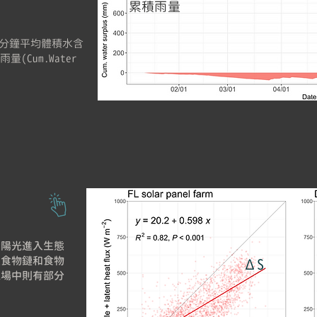
累積雨量
0分鐘平均體積水含
量(Cum.Water
太陽光進入生態
過食物鏈和食物
ΔS
電場中則有部分