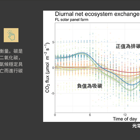
正值為排
衡量。碳是
二氧化碳，
氣候穩定具
亡而進行碳
負值為吸碳
光