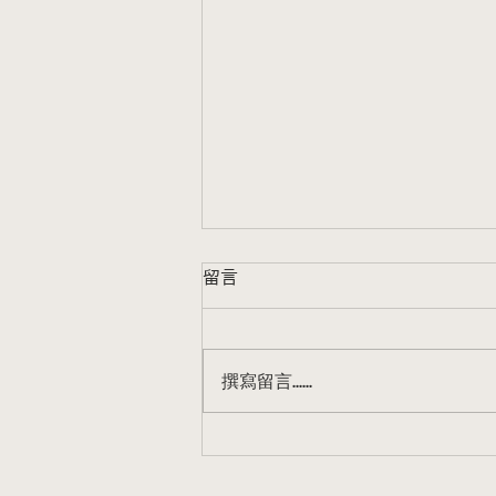
留言
撰寫留言......
國際研討會 2026.01.03~05－
當代生態學：進展、社會、挑
戰