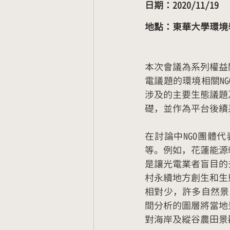
日期：2020/11/19
地點：東華大學環境
本次會議為系列權益
電議題的環境相關N
涉及的主要生態議題
礎，並作為平台後續
在討論中NGO團體
等。例如，花蓮能源
是讓光電業者盲目的
村永續地方創生和生
相對少，許多自然景
間分析的圖層將當地
對海岸及縱谷農田景