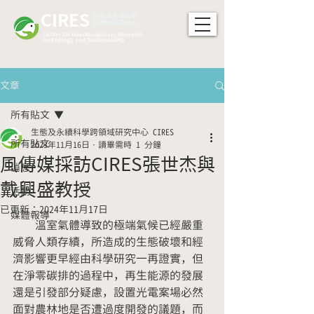
CIRES
​生態及永續科學
跨領域研究中心
Center for Interdisciplinary Research
on Ecology and Sustainability
文章
所有貼文
生態及永續科學跨領域研究中心 CIRES
所有貼文
2023年11月16日
讀畢需時 1 分鐘
風傳媒採訪CIRES張世杰與
消息
戴興盛教授
活動
已更新：
2024年11月17日
媒體報導
　　溫室氣體導致的極端氣候已經嚴重
威脅人類存續，所造成的生態破壞和經
濟影響更早經由科學研究一再證實，但
在淨零碳排的過程中，再生能源的發展
還是引發部分疑慮，設置光電案場必然
面對農林地是否遭過度開發的議題，而