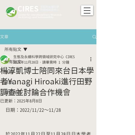
CIRES
​生態及永續科學
跨領域研究中心
Center for Interdisciplinary Research
on Ecology and Sustainability
文章
所有貼文
生態及永續科學跨領域研究中心 CIRES
所有貼文
2022年11月28日
讀畢需時 1 分鐘
楊淳凱博士陪同來台日本學
消息
者Yanagi Hiroaki進行田野
活動
調查並討論合作機會
媒體報導
已更新：
2025年8月8日
日期：2022/11/22～11/28
於2022年11月22日至11月28日日本學者