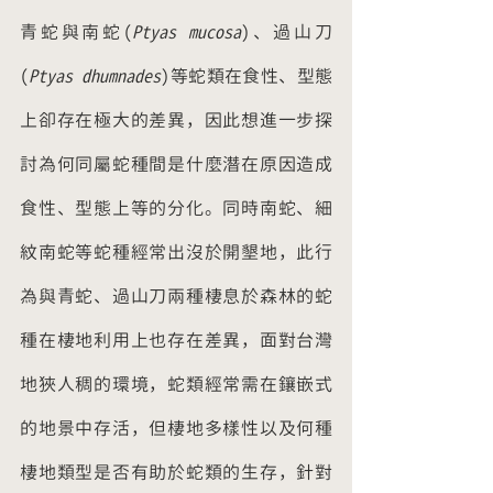
青蛇與南蛇(
Ptyas mucosa
)、過山刀
(
Ptyas dhumnades
)等蛇類在食性、型態
上卻存在極大的差異，因此想進一步探
討為何同屬蛇種間是什麼潛在原因造成
食性、型態上等的分化。同時南蛇、細
紋南蛇等蛇種經常出沒於開墾地，此行
為與青蛇、過山刀兩種棲息於森林的蛇
種在棲地利用上也存在差異，面對台灣
地狹人稠的環境，蛇類經常需在鑲嵌式
的地景中存活，但棲地多樣性以及何種
棲地類型是否有助於蛇類的生存，針對