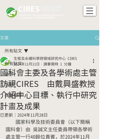
CIRES
​生態及永續科學
跨領域研究中心
Center for Interdisciplinary Research
on Ecology and Sustainability
文章
所有貼文
生態及永續科學跨領域研究中心 CIRES
所有貼文
2024年11月11日
讀畢需時 1 分鐘
國科會主委及各學術處主管
消息
訪視CIRES 由戴興盛教授
活動
介紹中心目標、執行中研究
媒體報導
計畫及成果
已更新：
2024年11月28日
　　國家科學及技術委員會（以下簡稱
國科會）由 吳誠文主任委員帶領各學術
處主管一行40餘位貴賓，於2024年11月