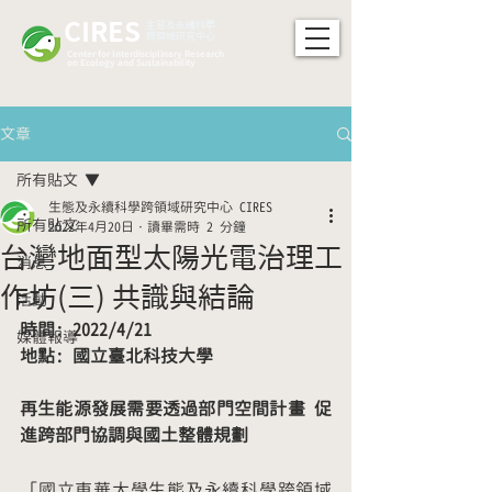
CIRES
​生態及永續科學
跨領域研究中心
Center for Interdisciplinary Research
on Ecology and Sustainability
文章
所有貼文
生態及永續科學跨領域研究中心 CIRES
所有貼文
2022年4月20日
讀畢需時 2 分鐘
台灣地面型太陽光電治理工
消息
作坊(三) 共識與結論
活動
時間: 2022/4/21
媒體報導
地點: 國立臺北科技大學
再生能源發展需要透過部門空間計畫 促
進跨部門協調與國土整體規劃
「國立東華大學生態及永續科學跨領域