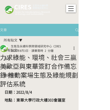
CIRES
​生態及永續科學
跨領域研究中心
Center for Interdisciplinary Research
on Ecology and Sustainability
文章
所有貼文
生態及永續科學跨領域研究中心 CIRES
所有貼文
2022年8月3日
讀畢需時 2 分鐘
力求綠能、環境、社會三贏
消息
美歐亞與東華簽訂合作備忘
活動
錄 推動案場生態及綠能規劃
媒體報導
評估系統
日期：2022/8/4
地點：東華大學行政大樓303會議室